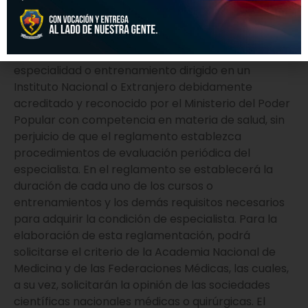
médica tiene derecho a anunciarse para el
ejercicio profesional en general. Para anunciarse en
una especialidad médica o quirúrgica, se requiere
haber aprobado un curso de postgrado de la
especialidad o entrenamiento dirigido en un
Instituto Nacional o Extranjero debidamente
acreditado y reconocido por el Ministerio del Poder
Popular con competencia en materia de salud, sin
perjuicio de que el reglamento establezca
procedimientos de evaluación periódica del
especialista. En el reglamento se establecerá la
duración de cada uno de los cursos o
entrenamientos y los demás requisitos necesarios
para adquirir la condición de especialista. Para la
elaboración de esta reglamentación, podrá
solicitarse el criterio de la Academia Nacional de
Medicina y de las Federaciones Médicas, las cuales,
a su vez, solicitarán la opinión de las sociedades
científicas nacionales médicas o quirúrgicas. El