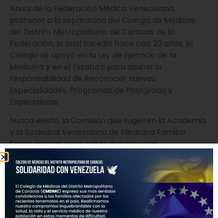
Anual de la Federación Médica Venezolana,
posterior a la separación del Colegio de Médicos
del Distrito Metropolitano de Caracas de la
Federación, lo cual sucedió hace casi 20 años, el
Colegio se apoyó en la Ley de Ejercicio de la
Medicina y en el Estatuto para asumir la
responsabilidad de Reconocer nuevas
Especialidades, Programas de Postgrado y
Especialistas.
Nunca existió la Comisión que sugieren la Academia
y la Sociedad Venezolana de Medicina Familiar.
Favor aclarar para evitar desviaciones.
La Academia comete un error nuevamente cuando
presumiblemente transcribe al Artículo 14 de la Ley
del Ejercicio de la Medicina como lo hizo la Sociedad
Venezolana de Medicina Familiar en su comunicado.
El Artículo 14 de la LEM a la letra reza: “El médico o