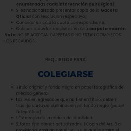
enumeradas cada intervención quirúrgica
).
Si es nacionalizado presentar copia de la
Gaceta
Oficial
con resolución respectiva.
Cancelar en caja la cuota correspondiente.
Colocar todos los requisitos en una
carpeta marrón
.
Nota
: NO SE ACEPTAN CARPETAS SI NO ESTAN COMPLETOS
LOS RECAUDOS.
REQUISITOS PARA
COLEGIARSE
Título original y fondo negro en papel fotográfico de
médico general.
Los recién egresados que no tienen título, deben
traer la carta de culminación en fondo negro (papel
fotográfico).
1 Fotocopia de la cédula de identidad.
2 fotos tipo carnet actualizadas. 1 Copia del Art. 8 o
provisional emitido por el SACS y el que le emite el