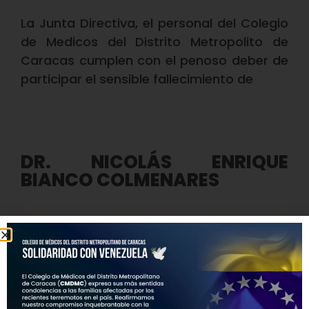
La Junta Directiva, el personal del Colegio
de Medicos del Distrito Metropolito de
Caracas cumplen con el penoso deber de
participar el sensible fallecimiento de
DR. NICOLÁS ENRIQUE
BIANCO COLMENARES
Nicolás Enrique Bianco Colmenares.
Médico
. Doctor en Ciencias Médicas.
Profesor “Honoris Causa” de la UCV.