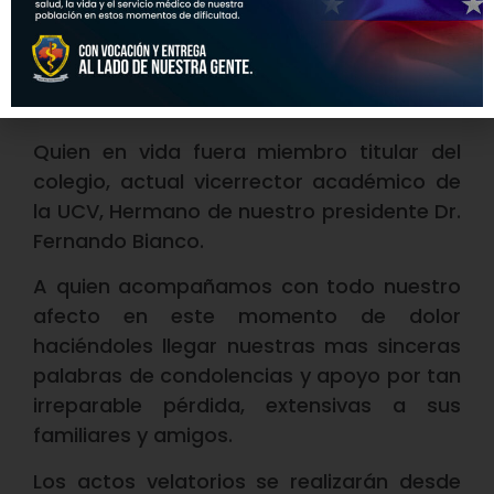
Fundador de la Especialidad Inmunología
Clínica.
Individuo de Número Academia Nacional
de Medicina, Sillón XXXIII, 2018.
Quien en vida fuera miembro titular del
colegio, actual vicerrector académico de
la UCV, Hermano de nuestro presidente Dr.
Fernando Bianco.
A quien acompañamos con todo nuestro
afecto en este momento de dolor
haciéndoles llegar nuestras mas sinceras
palabras de condolencias y apoyo por tan
irreparable pérdida, extensivas a sus
familiares y amigos.
Los actos velatorios se realizarán desde