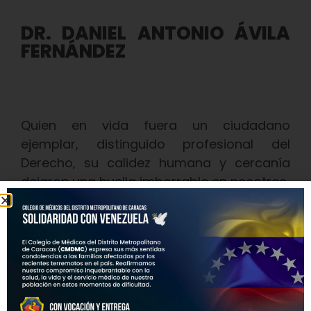
DR. DANIEL ANTONIO ÁVILA
FERNÁNDEZ
Quien en vida fuera un ciudadano
ejemplar, distinguido profesional del
Derecho, su calidez humana y cercanía
dejaron una huella imborrable en nosotros.
El Dr. Ávila Fernández fue el digno esposo
de la
Dra. Dianela Parra, persona muy
querida por todos nosotros
, Presidenta
del Colegio de Médicos del Estado Zulia,
Exvicepresidenta de la Federación Médica
Venezolana y Exdecana de la Facultad de