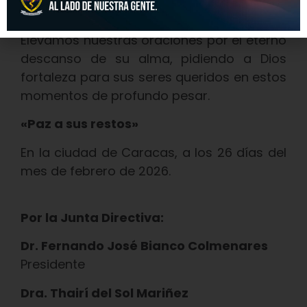
Medicina de la Universidad del Zulia.
Elevamos nuestras oraciones por el eterno
descanso de su alma, pidiendo a Dios
fortaleza para sus seres queridos en estos
momentos de profundo pesar.
«Paz a sus restos»
En la ciudad de Caracas, a los 26 días del
mes de febrero de 2026.
Por la Junta Directiva:
Dr. Fernando José Bianco Colmenares
Presidente
Dra. Thairí del Sol Mariñez