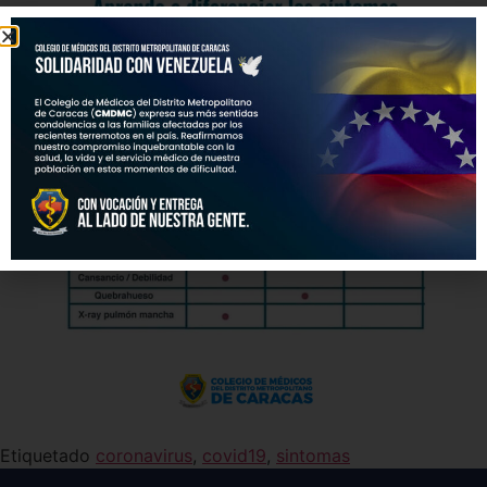
Etiquetado
coronavirus
,
covid19
,
sintomas